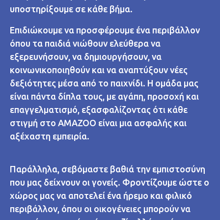
υποστηρίξουμε σε κάθε βήμα.
Επιδιώκουμε να προσφέρουμε ένα περιβάλλον
όπου τα παιδιά νιώθουν ελεύθερα να
εξερευνήσουν, να δημιουργήσουν, να
κοινωνικοποιηθούν και να αναπτύξουν νέες
δεξιότητες μέσα από το παιχνίδι. Η ομάδα μας
είναι πάντα δίπλα τους, με αγάπη, προσοχή και
επαγγελματισμό, εξασφαλίζοντας ότι κάθε
στιγμή στο AMAZOO είναι μια ασφαλής και
αξέχαστη εμπειρία.
Παράλληλα, σεβόμαστε βαθιά την εμπιστοσύνη
που μας δείχνουν οι γονείς. Φροντίζουμε ώστε ο
χώρος μας να αποτελεί ένα ήρεμο και φιλικό
περιβάλλον, όπου οι οικογένειες μπορούν να