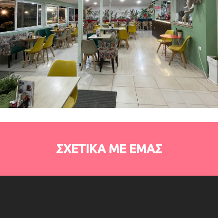
ΣΧΕΤΙΚΑ ΜΕ ΕΜΑΣ