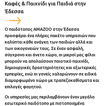
Καφές & Παιχνίδι για Παιδιά στην
Έδεσσα
Ο παιδότοπος AMAZOO στην Έδεσσα
προσφέρει ένα πλήρες πακέτο υπηρεσιών που
καλύπτει κάθε ανάγκη των παιδιών αλλά και
των οικογενειών τους. Σε έναν ασφαλή,
σύγχρονο και άνετο χώρο, οι μικροί μας φίλοι
μπορούν να απολαύσουν ποιοτικό παιχνίδι,
δημιουργικές δραστηριότητες και εξωτερικές
εμπειρίες, ενώ οι γονείς χαλαρώνουν σε ειδικά
διαμορφωμένο χώρο με τραπεζοκαθίσματα και
επιλογές φαγητού.
Οι υπηρεσίες μας περιλαμβάνουν έναν μεγάλο
εσωτερικό παιδότοπο με πιστοποιημένα